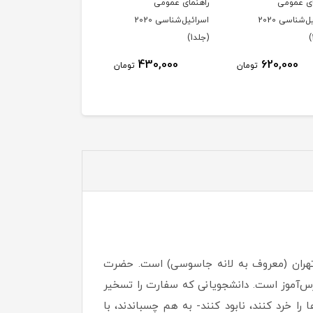
ای عمومی
پایان اسرائیل
انقلاب در برابر گروهک‌ها
اسرائیل‌شناسی 2020
9٪
700,000
18٪
1,300,000
430,000
تومان
640,000
1,070,000
تومان
توم
ر تهران (معروف به لانه جاسوسی) است. حضرت
د بخوانید، درس‌آموز است. دانشجویانی که سفارت را تسخیر
را خرد کنند، نابود کنند- به هم چسباندند، با