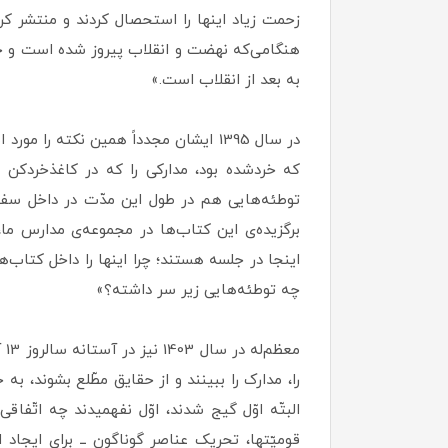
زحمت زیاد اینها را استحصال کردند و منتشر ک
هنگامی‌که نهضت و انقلاب پیروز شده است و جمه
به بعد از انقلاب است.»
در سال 1395 ایشان مجدداً همین نکته ر
که خردشده بود، مدارکی را که در کاغذخردکن 
توطئه‌هایی هم در طول این مدّت در داخل سفار
برگزیده‌ی این کتاب‌ها در مجموعه‌ی مدارس ما
اینجا در جلسه هستند؛ چرا اینها را داخل کتاب‌ه
چه توطئه‌هایی زیر سر داشته؟»
مع
را، مدارک را ببینند و از حقایق مطّلع بشوند، به
البتّه اوّل گیج شدند، اوّل نفهمیدند چه اتّفاق
قومیّتها، تحریک عناصر گوناگون ــ برای ایجاد ا