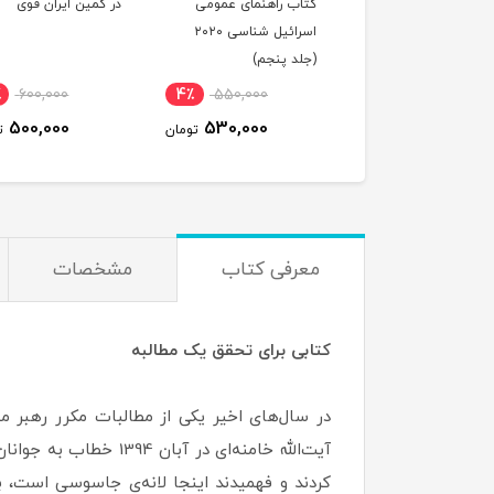
ب راهنمای عمومی
در کمین ایران قوی
راهنمای عمومی
اسرائیل شناسی ۲۰۲۰
اسرائیل‌شناسی 2020
د پنجم)
(جلد4)
17٪
600,000
4٪
550,000
420,000
ت
500,000
530,000
تومان
تومان
معرفی کتاب
مشخصات
کتابی برای تحقق یک مطالبه
در سال‌های اخیر یکی از مطالبات مکرر رهبر 
آیت‌الله خامنه‌ای در
کردند و فهمیدند اینجا لانه‌ی جاسوسی است، با 