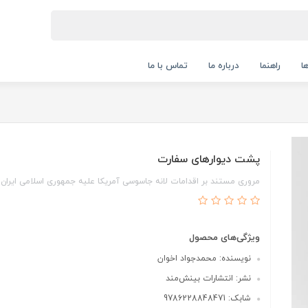
ا
راهنما
درباره ما
تماس با ما
پشت دیوارهای سفارت
مروری مستند بر اقدامات لانه جاسوسی آمریکا علیه جمهوری اسلامی ایران
ویژگی‌های محصول
نویسنده: محمدجواد اخوان
نشر: انتشارات بینش‌مند
شابک: 9786228848471