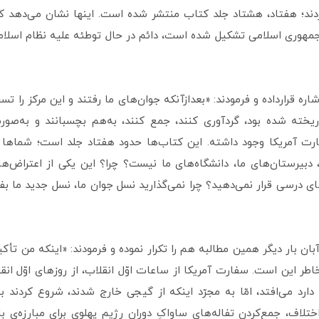
ردند؛ هفتاد، هشتاد جلد کتاب منتشر شده است. اینها نشان می‌دهد که
وری اسلامی تشکیل شده است، دائم در حال توطئه علیه نظام اسلامی ب
ا مورد اشاره قرارداده و فرمودند: «بعدازآنکه جوان‌های ما رفتند و این مرکز ر
ریخته شده بود، گردآوری کنند، جمع کنند، به‌هم بچسبانند و به‌صو
ت آمریکا وجود داشته. این کتاب‌ها حدود هفتاد جلد است؛ شماها خوا
، دبیرستان‌های ما، دانشگاه‌های ما نیست؟ چرا؟ این یکی از اعتراض
ای درسی قرار نمی‌دهید؟ چرا نمی‌گذارید نسل جوان ما، نسل جدید ما بف
ظم‌له در سال 1403 نیز در آستانه سالروز 13 آبان بار دیگر همین مطالبه هم را تکرار نموده و فرمودن
 خاطر این است. سفارت آمریکا از ساعات اوّل انقلاب، از روزهای اوّل ان
ی دارد می‌افتد، امّا به مجرّد اینکه از گیجی خارج شدند، شروع کردند به
ختلاف، جمع‌کردن تفاله‌های ساواکِ دورانِ رژیم پهلوی برای مبارزه‌ی 