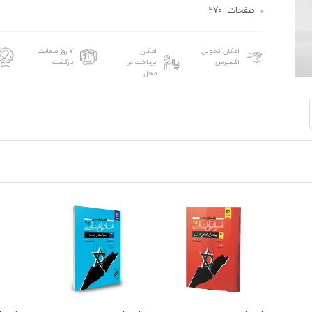
صفحات: 270
امکان تحویل
امکان
۷ روز ضمانت
اکسپرس
پرداخت در
بازگشت
محل