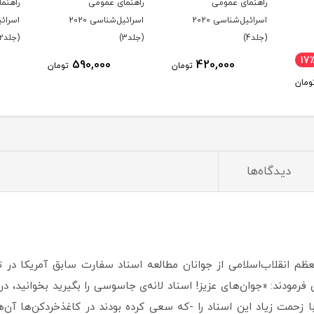
راهنمای عمومی
راهنمای عمومی
راهنم
اسرائیل‌شناسی 2020
اسرائیل‌شناسی 2020
(جلد3)
(جلد2)
(جلد1)
620,000
590,000
ومان
تومان
تومان
دیدگاه‌ها
معظم انقلاب‌اسلامی از جوانان مطالعه اسناد سفارت سابق آمریکا د
 آبان 1394 خطاب به جوانان فرمودند: «جوان‌های عزیز! اسناد لانه‌ی جاسوسی را بگیری
زحمت زیاد این اسناد را -که سعی کرده بودند در کاغذخردکن‌ها آن‌ها 