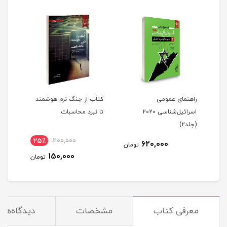
راهنمای عمومی
کتاب از جنگ نرم هوشمند
اسرائیل‌شناسی 2020
تا نبرد محاسبات
(جلد2)
25٪
200,000
9
620,000
تومان
150,000
مان
تومان
معرفی کتاب
مشخصات
دیدگاه‌ها